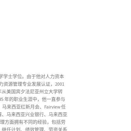
学，获得文学学士学位。由于他对人力资本
力资源管理专业发展认证，2001
年从美国宾夕法尼亚州立大学转
35 年的职业生涯中，他一直参与
西亚红新月会、Fairview 任
署、马来西亚兴业银行、马来西亚
资本管理方面拥有不同的经验，包括劳
、继任计划、绩效管理、劳资关系