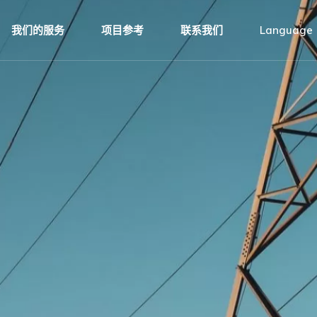
电气工程
English
我们的服务
项目参考
联系我们
Language
土木工程
한국어
石油和天然气｜海事服务
中文 (中
电气工程
English
传输线
Tiếng Việ
土木工程
한국어
বাংলা
石油和天然气｜海事服务
中文 (中
传输线
Tiếng Việ
বাংলা