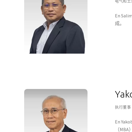
电气和土
En S
成。
Yako
执行董事
En Y
（MBA