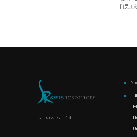
和员工
Ab
Our
M
Ho
ISO 9001:2015 Certified
___________
U