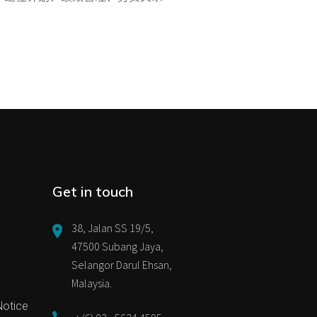
Get in touch
38, Jalan SS 19/5,
47500 Subang Jaya,
Selangor Darul Ehsan,
Malaysia.
Notice