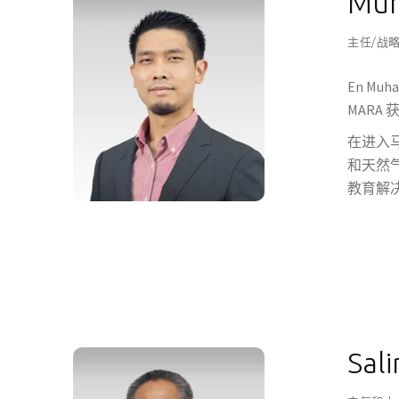
Muh
主任/战
En Mu
MARA
在进入马
和天然
教育解
Sal