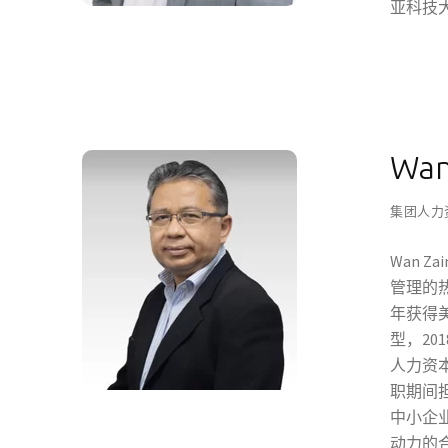
亚科技
Wan
集团人力
Wan 
管理的热
年获得
型，20
人力资本
职期间
中小企业
动力的