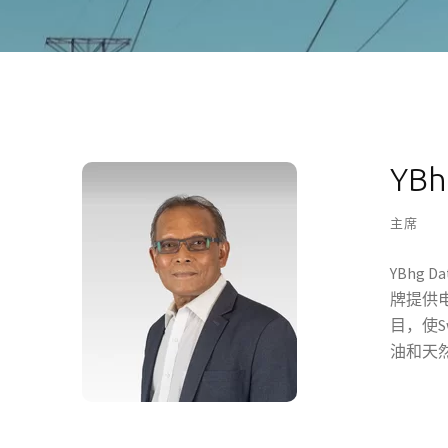
YBhg
主席
YBhg 
牌提供
目，使Sw
油和天