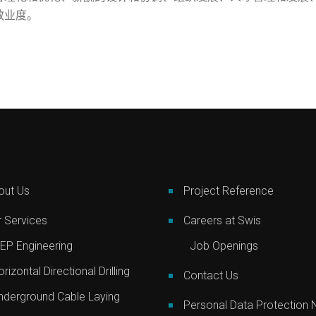
敬业度。
out Us
Project Reference
 Services
Careers at Swis
EP Engineering
Job Openings
rizontal Directional Drilling
Contact Us
nderground Cable Laying
Personal Data Protection 